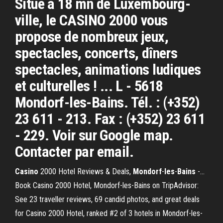
Situé à 18 mn de Luxembourg-
ville, le CASINO 2000 vous
propose de nombreux jeux,
spectacles, concerts, dîners
spectacles, animations ludiques
et culturelles ! ... L - 5618
Mondorf-les-Bains. Tél. : (+352)
23 611 - 213. Fax : (+352) 23 611
- 229. Voir sur Google map.
Contacter par email.
Casino
2000 Hotel Reviews & Deals,
Mondorf
-
les
-
Bains
-…
Book Casino 2000 Hotel, Mondorf-les-Bains on TripAdvisor:
See 23 traveller reviews, 69 candid photos, and great deals
for Casino 2000 Hotel, ranked #2 of 3 hotels in Mondorf-les-