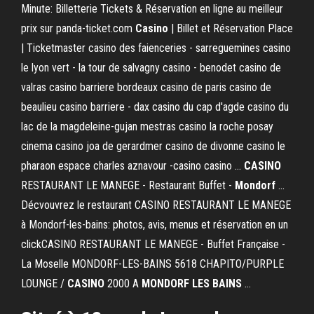
Minute: Billetterie Tickets & Réservation en ligne au meilleur
prix sur panda-ticket.com
Casino
| Billet et Réservation Place
| Ticketmaster casino des faienceries - sarreguemines casino
le lyon vert - la tour de salvagny casino - benodet casino de
valras casino barriere bordeaux casino de paris casino de
beaulieu casino barriere - dax casino du cap d'agde casino du
lac de la magdeleine-gujan mestras casino la roche posay
cinema casino joa de gerardmer casino de divonne casino le
pharaon espace charles aznavour -casino casino ...
CASINO
RESTAURANT LE MANEGE - Restaurant Buffet -
Mondorf
...
Décvouvrez le restaurant CASINO RESTAURANT LE MANEGE
à Mondorf-les-bains: photos, avis, menus et réservation en un
clickCASINO RESTAURANT LE MANEGE - Buffet Française -
La Moselle MONDORF-LES-BAINS 5618 CHAPITO/PURPLE
LOUNGE /
CASINO
2000 A
MONDORF
LES
BAINS
...