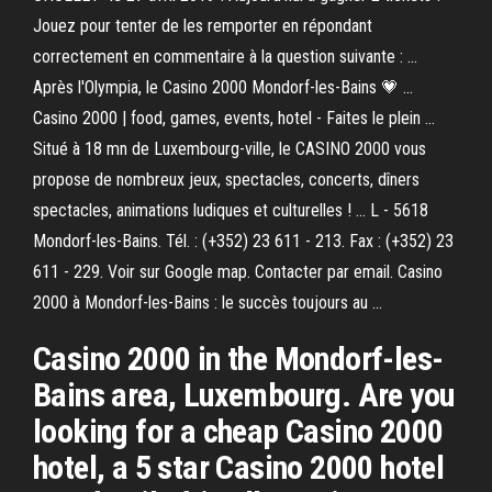
Jouez pour tenter de les remporter en répondant
correctement en commentaire à la question suivante : ...
Après l'Olympia, le Casino 2000 Mondorf-les-Bains 💗 ...
Casino 2000 | food, games, events, hotel - Faites le plein ...
Situé à 18 mn de Luxembourg-ville, le CASINO 2000 vous
propose de nombreux jeux, spectacles, concerts, dîners
spectacles, animations ludiques et culturelles ! ... L - 5618
Mondorf-les-Bains. Tél. : (+352) 23 611 - 213. Fax : (+352) 23
611 - 229. Voir sur Google map. Contacter par email. Casino
2000 à Mondorf-les-Bains : le succès toujours au ...
Casino 2000 in the Mondorf-les-
Bains area, Luxembourg. Are you
looking for a cheap Casino 2000
hotel, a 5 star Casino 2000 hotel